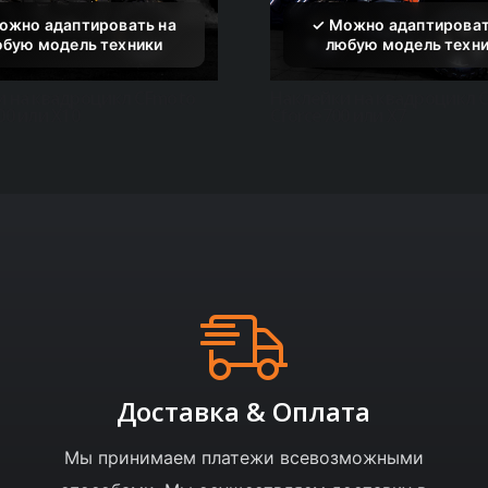
и на квадроцикл CFmoto
Наклейки на квадроцикл 
00 или X10
Cforce700 или X7
Доставка & Оплата
Мы принимаем платежи всевозможными