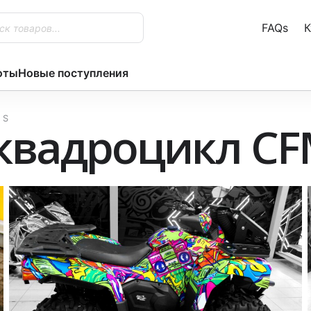
FAQs
К
оты
Новые поступления
 S
квадроцикл CFM