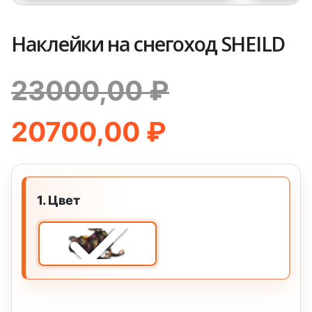
Наклейки на снегоход SHEILD
23000,00
₽
Первоначальная
Текущая
20700,00
₽
цена
цена:
Цвет
составляла
20700,00 ₽
23000,00 ₽.