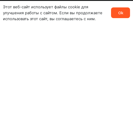
Наклейки на снегоходы
Этот веб-сайт использует файлы cookie для
Ok
улучшения работы с сайтом. Если вы продолжаете
Наклейки на гидроциклы
использовать этот сайт, вы соглашаетесь с ним.
Наклейки KLIM
Наклейки на основе флуоресцента
Информация
FAQs
Доставка
Оплата
Возврат
О магазине